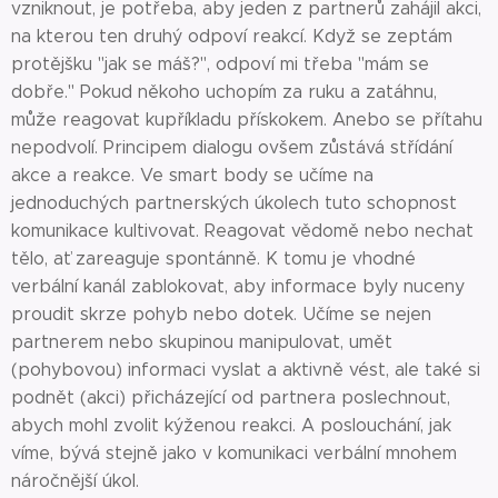
vzniknout, je potřeba, aby jeden z partnerů zahájil akci,
na kterou ten druhý odpoví reakcí. Když se zeptám
protějšku "jak se máš?", odpoví mi třeba "mám se
dobře." Pokud někoho uchopím za ruku a zatáhnu,
může reagovat kupříkladu přískokem. Anebo se přítahu
nepodvolí. Principem dialogu ovšem zůstává střídání
akce a reakce. Ve smart body se učíme na
jednoduchých partnerských úkolech tuto schopnost
komunikace kultivovat. Reagovat vědomě nebo nechat
tělo, ať zareaguje spontánně. K tomu je vhodné
verbální kanál zablokovat, aby informace byly nuceny
proudit skrze pohyb nebo dotek. Učíme se nejen
partnerem nebo skupinou manipulovat, umět
(pohybovou) informaci vyslat a aktivně vést, ale také si
podnět (akci) přicházející od partnera poslechnout,
abych mohl zvolit kýženou reakci. A poslouchání, jak
víme, bývá stejně jako v komunikaci verbální mnohem
náročnější úkol.