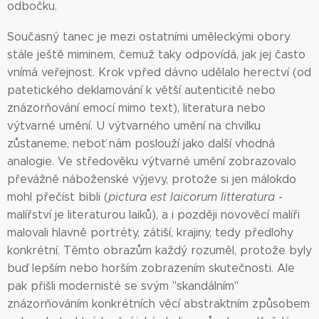
odbočku.
Současný tanec je mezi ostatními uměleckými obory
stále ještě miminem, čemuž taky odpovídá, jak jej často
vnímá veřejnost. Krok vpřed dávno udělalo herectví (od
patetického deklamování k větší autenticitě nebo
znázorňování emocí mimo text), literatura nebo
výtvarné umění. U výtvarného umění na chvilku
zůstaneme, neboť nám poslouží jako další vhodná
analogie. Ve středověku výtvarné umění zobrazovalo
převážně náboženské výjevy, protože si jen málokdo
mohl přečíst bibli (
pictura est laicorum litteratura
-
malířství je literaturou laiků), a i později novověcí malíři
malovali hlavně portréty, zátiší, krajiny, tedy předlohy
konkrétní. Těmto obrazům každý rozuměl, protože byly
buď lepším nebo horším zobrazením skutečnosti. Ale
pak přišli modernisté se svým "skandálním"
znázorňováním konkrétních věcí abstraktním způsobem