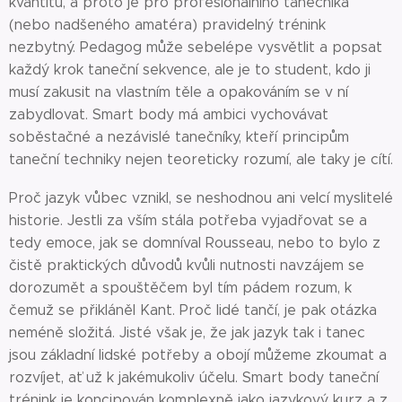
kvantitu, a proto je pro profesionálního tanečníka
(nebo nadšeného amatéra) pravidelný trénink
nezbytný. Pedagog může sebelépe vysvětlit a popsat
každý krok taneční sekvence, ale je to student, kdo ji
musí zakusit na vlastním těle a opakováním se v ní
zabydlovat. Smart body má ambici vychovávat
soběstačné a nezávislé tanečníky, kteří principům
taneční techniky nejen teoreticky rozumí, ale taky je cítí.
Proč jazyk vůbec vznikl, se neshodnou ani velcí myslitelé
historie. Jestli za vším stála potřeba vyjadřovat se a
tedy emoce, jak se domníval Rousseau, nebo to bylo z
čistě praktických důvodů kvůli nutnosti navzájem se
dorozumět a spouštěčem byl tím pádem rozum, k
čemuž se přikláněl Kant. Proč lidé tančí, je pak otázka
neméně složitá. Jisté však je, že jak jazyk tak i tanec
jsou základní lidské potřeby a obojí můžeme zkoumat a
rozvíjet, ať už k jakémukoliv účelu. Smart body taneční
trénink je koncipován komplexně jako jazykový kurz a z