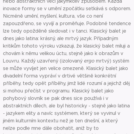
nebo abstraktních věcí jakýmkoliv způsobem. Každá
inovace formy se v umění zpočátku setkává s odporem.
Nicméně umění, myšlení, kultura, vše co není
zapouzdřeno, se vyvíjí a proměňuje. Podobné tendence
lze tedy opožděně sledovat i v tanci. Klasický balet je
dnes jako latina: krásný, ale mrtvý jazyk. Případným
kritikům tohoto výroku vzkazuji, že klasický balet miluji a
chovám k němu velikou úctu, stejně jako k obrazům v
Louvru. Každý uzavřený (izolovaný
ergo
mrtvý) systém
se může vyvíjet jen velice omezeně. Klasický balet jako
divadelní forma vypráví v drtivé většině konkrétní
příběhy, tedy opět příběhy, jimž lidé rozumí a jejichž děj
si mohou přečíst v programu. Klasický balet jako
pohybový slovník se pak dnes sice používá i v
abstraktních dílech, ale byl historicky - stejně jako latina
- jazykem elity a navíc systémem, který se vyvinul v
jiném kulturním kontextu než je ten dnešní, a který
nelze podle mne dále obohatit, aniž by to