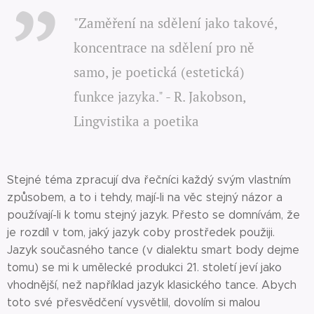
"Zaměření na sdělení jako takové,
koncentrace na sdělení pro ně
samo, je poetická (estetická)
funkce jazyka." - R. Jakobson,
Lingvistika a poetika
Stejné téma zpracují dva řečníci každý svým vlastním
způsobem, a to i tehdy, mají-li na věc stejný názor a
používají-li k tomu stejný jazyk. Přesto se domnívám, že
je rozdíl v tom, jaký jazyk coby prostředek použiji.
Jazyk současného tance (v dialektu smart body dejme
tomu) se mi k umělecké produkci 21. století jeví jako
vhodnější, než například jazyk klasického tance. Abych
toto své přesvědčení vysvětlil, dovolím si malou