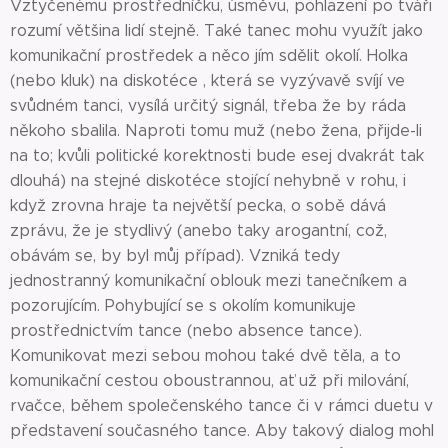
Vztyčenému prostředníčku, úsměvu, pohlazení po tváři
rozumí většina lidí stejně. Také tanec mohu využít jako
komunikační prostředek a něco jím sdělit okolí. Holka
(nebo kluk) na diskotéce , která se vyzývavě svíjí ve
svůdném tanci, vysílá určitý signál, třeba že by ráda
někoho sbalila. Naproti tomu muž (nebo žena, přijde-li
na to; kvůli politické korektnosti bude esej dvakrát tak
dlouhá) na stejné diskotéce stojící nehybně v rohu, i
když zrovna hraje ta největší pecka, o sobě dává
zprávu, že je stydlivý (anebo taky arogantní, což,
obávám se, by byl můj případ). Vzniká tedy
jednostranný komunikační oblouk mezi tanečníkem a
pozorujícím. Pohybující se s okolím komunikuje
prostřednictvím tance (nebo absence tance).
Komunikovat mezi sebou mohou také dvě těla, a to
komunikační cestou oboustrannou, ať už při milování,
rvačce, během společenského tance či v rámci duetu v
představení současného tance. Aby takový dialog mohl