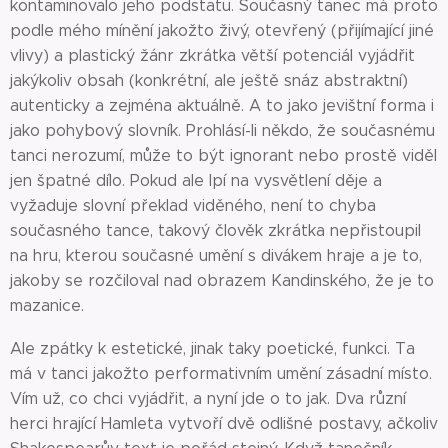
kontaminovalo jeho podstatu. Současný tanec má proto
podle mého mínění jakožto živý, otevřený (přijímající jiné
vlivy) a plastický žánr zkrátka větší potenciál vyjádřit
jakýkoliv obsah (konkrétní, ale ještě snáz abstraktní)
autenticky a zejména aktuálně. A to jako jevištní forma i
jako pohybový slovník. Prohlásí-li někdo, že současnému
tanci nerozumí, může to být ignorant nebo prostě viděl
jen špatné dílo. Pokud ale lpí na vysvětlení děje a
vyžaduje slovní překlad viděného, není to chyba
současného tance, takový člověk zkrátka nepřistoupil
na hru, kterou současné umění s divákem hraje a je to,
jakoby se rozčiloval nad obrazem Kandinského, že je to
mazanice.
Ale zpátky k estetické, jinak taky poetické, funkci. Ta
má v tanci jakožto performativním umění zásadní místo.
Vím už, co chci vyjádřit, a nyní jde o to jak. Dva různí
herci hrající Hamleta vytvoří dvě odlišné postavy, ačkoliv