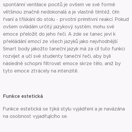
spontánní ventilace pocitů je ovšem ve své formě
většinou značně nedokonalá a je vlastně tímtéž, čím
řvaní a třískání do stolu - prvotní primitivní reakcí. Pokud
ovšem ovládám určitý jazykový systém, mohu své
emoce přeložit do jeho řeči. A zde se tanec jeví k
překládání emocí ze všech jazyků jako nejvhodnější.
Smart body jakožto taneční jazyk má za cíl tuto funkci
rozvíjet a učí své studenty taneční řeči, aby byli
následně schopni filtrovat emoce skrze tělo, aniž by
tyto emoce ztrácely na intenzitě.
Funkce estetická
Funkce estetická se týká stylu vyjádření a je navázána
na osobnost vyjadřujícího se.