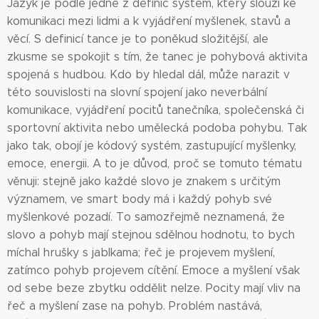
Jazyk je podle jedné z definic systém, který slouží ke
komunikaci mezi lidmi a k vyjádření myšlenek, stavů a
věcí. S definicí tance je to poněkud složitější, ale
zkusme se spokojit s tím, že tanec je pohybová aktivita
spojená s hudbou. Kdo by hledal dál, může narazit v
této souvislosti na slovní spojení jako neverbální
komunikace, vyjádření pocitů tanečníka, společenská či
sportovní aktivita nebo umělecká podoba pohybu. Tak
jako tak, obojí je kódový systém, zastupující myšlenky,
emoce, energii. A to je důvod, proč se tomuto tématu
věnuji: stejně jako každé slovo je znakem s určitým
významem, ve smart body má i každý pohyb své
myšlenkové pozadí. To samozřejmě neznamená, že
slovo a pohyb mají stejnou sdělnou hodnotu, to bych
míchal hrušky s jablkama; řeč je projevem myšlení,
zatímco pohyb projevem cítění. Emoce a myšlení však
od sebe beze zbytku oddělit nelze. Pocity mají vliv na
řeč a myšlení zase na pohyb. Problém nastává,