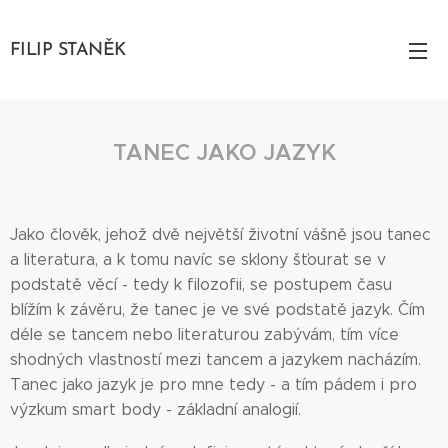
FILIP STANĚK
TANEC JAKO JAZYK
Jako člověk, jehož dvě největší životní vášně jsou tanec
a literatura, a k tomu navíc se sklony šťourat se v
podstatě věcí - tedy k filozofii, se postupem času
blížím k závěru, že tanec je ve své podstatě jazyk. Čím
déle se tancem nebo literaturou zabývám, tím více
shodných vlastností mezi tancem a jazykem nacházím.
Tanec jako jazyk je pro mne tedy - a tím pádem i pro
výzkum smart body - základní analogií.