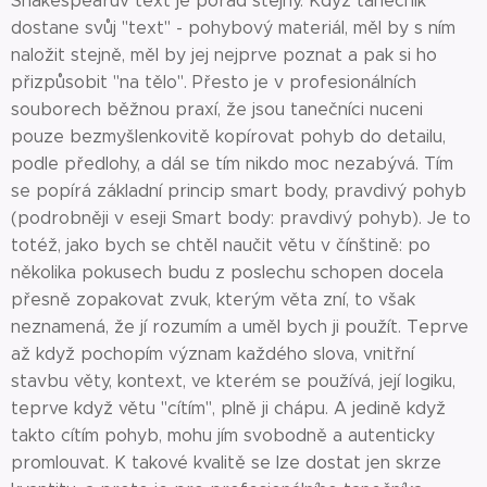
Shakespearův text je pořád stejný. Když tanečník
dostane svůj "text" - pohybový materiál, měl by s ním
naložit stejně, měl by jej nejprve poznat a pak si ho
přizpůsobit "na tělo". Přesto je v profesionálních
souborech běžnou praxí, že jsou tanečníci nuceni
pouze bezmyšlenkovitě kopírovat pohyb do detailu,
podle předlohy, a dál se tím nikdo moc nezabývá. Tím
se popírá základní princip smart body, pravdivý pohyb
(podrobněji v eseji Smart body: pravdivý pohyb). Je to
totéž, jako bych se chtěl naučit větu v čínštině: po
několika pokusech budu z poslechu schopen docela
přesně zopakovat zvuk, kterým věta zní, to však
neznamená, že jí rozumím a uměl bych ji použít. Teprve
až když pochopím význam každého slova, vnitřní
stavbu věty, kontext, ve kterém se používá, její logiku,
teprve když větu "cítím", plně ji chápu. A jedině když
takto cítím pohyb, mohu jím svobodně a autenticky
promlouvat. K takové kvalitě se lze dostat jen skrze