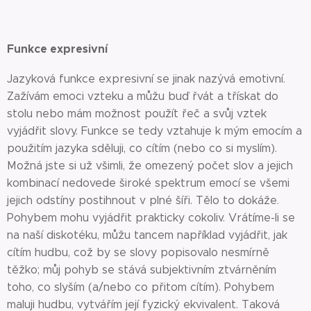
Funkce expresivní
Jazyková funkce expresivní se jinak nazývá emotivní.
Zažívám emoci vzteku a můžu buď řvát a třískat do
stolu nebo mám možnost použít řeč a svůj vztek
vyjádřit slovy. Funkce se tedy vztahuje k mým emocím a
použitím jazyka sděluji, co cítím (nebo co si myslím).
Možná jste si už všimli, že omezený počet slov a jejich
kombinací nedovede široké spektrum emocí se všemi
jejich odstíny postihnout v plné šíři. Tělo to dokáže.
Pohybem mohu vyjádřit prakticky cokoliv. Vrátíme-li se
na naší diskotéku, můžu tancem například vyjádřit, jak
cítím hudbu, což by se slovy popisovalo nesmírně
těžko; můj pohyb se stává subjektivním ztvárněním
toho, co slyším (a/nebo co přitom cítím). Pohybem
maluji hudbu, vytvářím její fyzický ekvivalent. Taková